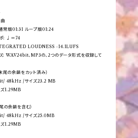
容
1曲
通常版01:31 ループ版01:24
ポ: ♩＝74
NTEGRATED LOUDNESS -14.1LUFS
ズ: WAV24bit、MP3の、2つのデータ形式を収録して
末尾の余韻をカット済み）
t/ 48kHz /サイズ23.2 MB
ズ1.29MB
尾の余韻を含む）
it/ 48kHz /サイズ25.0MB
ズ1.29MB