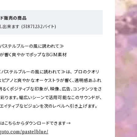
ード販売の商品
出来ます (51871232バイト)
パステルブルーの風に誘われて≫
が響く爽やかでポップなBGM素材
≪パステルブルーの風に誘われて≫は、 プロのクオリ
なピアノと爽やかなオーケストラが響く、透明感あふれ
明るくポジティブな印象が、映像、広告、コンテンツをさ
彩ります。幅広いシーンで活用可能なこのサウンドが、
エイティブなビジョンを次のレベルへ引き上げます。
はこちらからダウンロードできます→
mgoto.com/pastelblue/