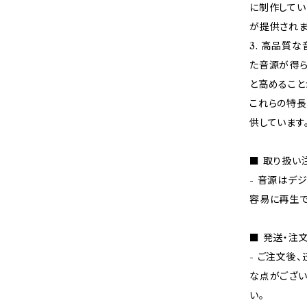
に制作してい
が提供されま
3. 高品質
た音源が得ら
と高めること
これらの特長
供しています
■ 取り扱い
- 音源はデ
容易に再生で
■ 発送・注
- ご注文後
な点がござい
い。