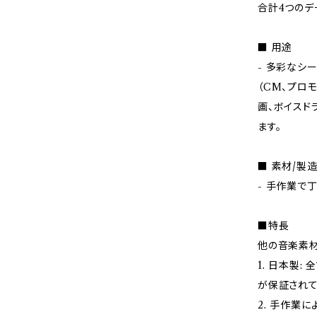
合計4つのデ
■ 用途
- 多彩なシ
（CM、プロモ
画、ボイスド
ます。
■ 素材/製
- 手作業で
■特長
他の音楽素材
1. 日本製
が保証されて
2. 手作業