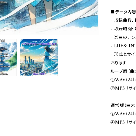
■データ内
- 収録曲数: 
- 収録時間: 
- 楽曲のテン
- LUFS: I
- 形式とサイ
おります
ループ版（曲
④WAV/24bi
②MP3 /サイ
通常版（曲末
③WAV/24b
④MP3 /サイ