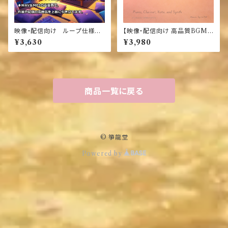
映像・配信向け ループ仕様和
【映像・配信向け 高品質BGM
風BGM素材 ≪水玲花≫SUI
素材】≪春の帰り道≫
¥3,630
¥3,980
REIKA
商品一覧に戻る
© 箏龍堂
Powered by