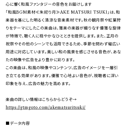
心に響く和風ファンタジーの音色をお届けします
「和風BGM素材≪朱祀り月≫AKE MATSURI TSUKI」は、和
楽器を基にした明るく清涼な音楽素材です。秋の観月祭や紅葉狩
りをテーマにしたこの楽曲は、雅楽の楽器が織りなす優雅な旋律
が特徴で、聴く人に穏やかなひとときを提供します。また、正月の
祝祭やその他のシーンでも活用できるため、季節を問わず幅広い
用途に対応しています。美しい和の風景を感じさせる音色が、あな
たの映像や広告をより豊かに彩ります。
この楽曲は、和風の映像やコンテンツ、広告のイメージを一層引
き立てる効果があります。優雅で心地よい音色が、視聴者に深い
印象を与え、広告の魅力を高めます。
楽曲の詳しい情報はこちらからどうぞ→
https://gtmgoto.com/akematsuritsuki/
■データ内容