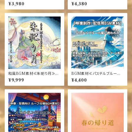
素材】≪華に舞い月に捧ぐメヌエ
素材】≪天翔ける白き双翼 - 双
¥3,980
¥4,380
ット - 天秤座（LIBRA）≫
子座（GEMINI）≫
和風BGM素材≪朱祀り月≫A
BGM素材≪パステルブルーの
KE MATSURI TSUKI
風に誘われて≫
¥9,999
¥4,400