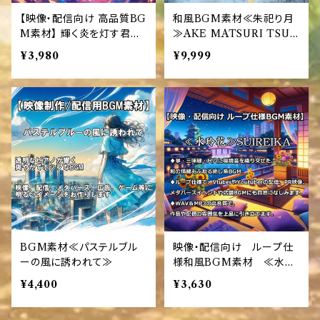
【映像・配信向け 高品質BG
和風BGM素材≪朱祀り月
M素材】 輝く炎を灯す君は
≫AKE MATSURI TSUK
太陽 - 獅子座（LEO）
I
¥3,980
¥9,999
BGM素材≪パステルブル
映像・配信向け ループ仕
ーの風に誘われて≫
様和風BGM素材 ≪水玲
花≫SUIREIKA
¥4,400
¥3,630