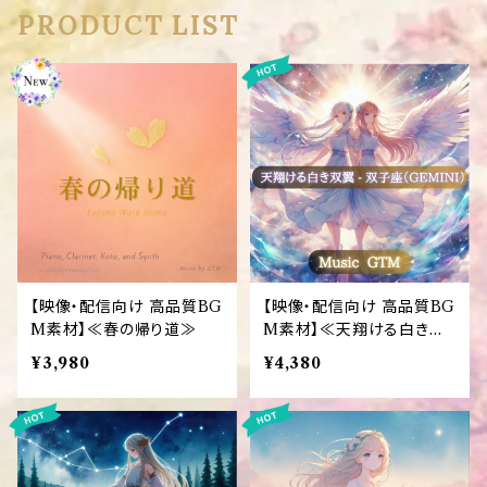
PRODUCT LIST
【映像・配信向け 高品質BG
【映像・配信向け 高品質BG
M素材】≪春の帰り道≫
M素材】≪天翔ける白き双
翼 - 双子座（GEMINI）≫
¥3,980
¥4,380