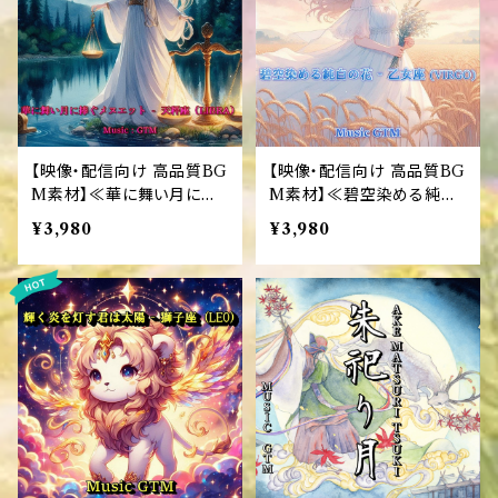
【映像・配信向け 高品質BG
【映像・配信向け 高品質BG
M素材】≪華に舞い月に捧
M素材】≪碧空染める純白
ぐメヌエット - 天秤座（LIB
の花 - 乙女座(VIRGO)≫
¥3,980
¥3,980
RA）≫